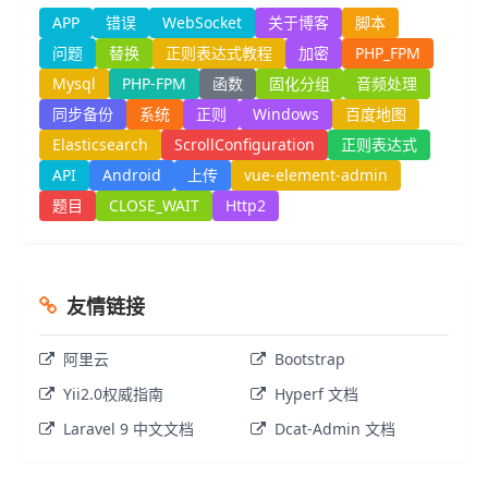
APP
错误
WebSocket
关于博客
脚本
问题
替换
正则表达式教程
加密
PHP_FPM
Mysql
PHP-FPM
函数
固化分组
音频处理
同步备份
系统
正则
Windows
百度地图
Elasticsearch
ScrollConfiguration
正则表达式
API
Android
上传
vue-element-admin
题目
CLOSE_WAIT
Http2
友情链接
阿里云
Bootstrap
Yii2.0权威指南
Hyperf 文档
Laravel 9 中文文档
Dcat-Admin 文档