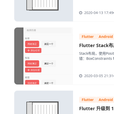
2020-04-13 17:49
Flutter
Android
Flutter St
Stack布局，使用Posi
错：BoxConstraints fo
2020-03-05 21:31
Flutter
Android
Flutter 升级到