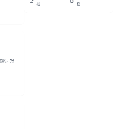
档
档
铺满宽度，报