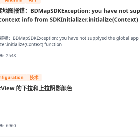
度地图报错：BDMapSDKException: you have not sup
context info from SDKInitializer.initialize(Context)
：BDMapSDKException: you have not supplyed the global app 
zer.initialize(Context) function
2548
nfiguration
技术
ListView 的下拉和上拉阴影颜色
6960