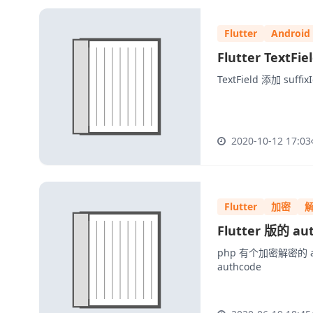
Flutter
Android
Flutter Tex
TextField 添加 s
2020-10-12 17:03
Flutter
加密
Flutter 版的 
php 有个加密解密的 a
authcode