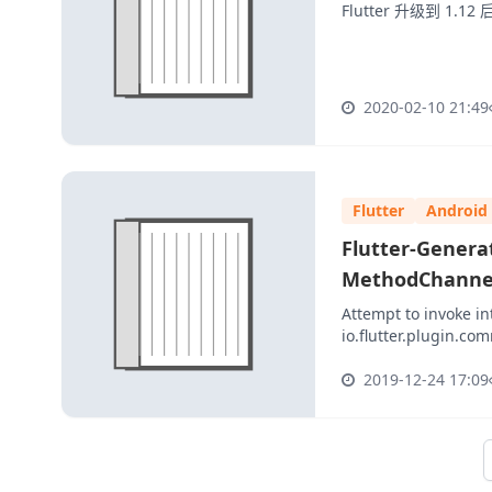
Flutter 升级到 1
2020-02-10 21:49
Flutter
Android
Flutter-Genera
MethodChanne
Attempt to invoke in
io.flutter.plugin.c
io.flutter.plugin.c
2019-12-24 17:09