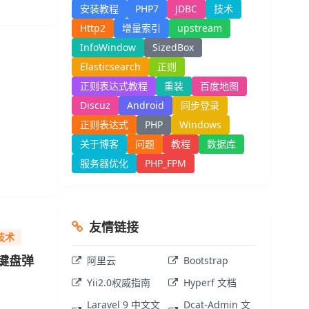
安装教程
PHP7
JDBC
技术
Http2
增量索引
upstream
InfoWindow
SizedBox
Elasticsearch
正则
正则表达式教程
重装
百度地图
Discuz
Android
同步登录
正则表达式
PHP
Windows
关于博客
问题
教程
数据库
服务器优化
PHP_FPM
友情链接
技术
框，键盘弹
阿里云
Bootstrap
Yii2.0权威指南
Hyperf 文档
Laravel 9 中文文
Dcat-Admin 文