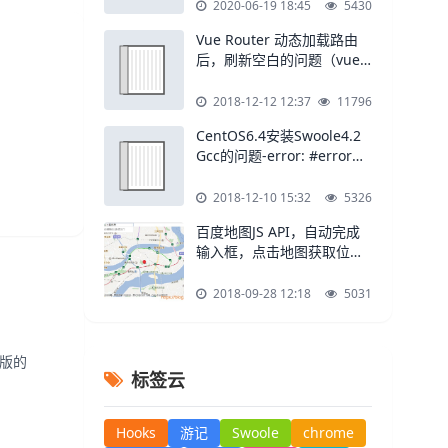
2020-06-19 18:45
5430
Vue Router 动态加载路由
后，刷新空白的问题（vue-
element-admin）
2018-12-12 12:37
11796
CentOS6.4安装Swoole4.2
Gcc的问题-error: #error
"GCC 4.8 or later
required.
2018-12-10 15:32
5326
百度地图JS API，自动完成
输入框，点击地图获取位置
并标注的示例
2018-09-28 12:18
5031
 版的
标签云
Hooks
游记
Swoole
chrome