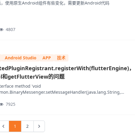
.12 后，使用原生Android组件有些变化，需要更新Android代码
4807
Android Studio
APP
技术
tedPluginRegistrant.registerWith(flutterEngine)，
l和getFlutterView的问题
terface method 'void
ommon.BinaryMessenger.setMessageHandler(java.lang.String,
ommon.BinaryMessenger$BinaryMessageHandler)' on a null object r
7925
1
2