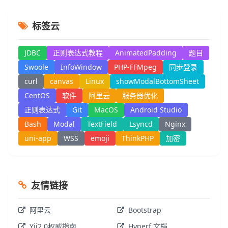
标签云
JDBC
正则表达式教程
AnimatedPadding
题目
Swoole
InfoWindow
PHP-FFMpeg
同步登录
curl
canvas
Linux
showModalBottomSheet
CentOS
软件
阿里云
服务器优化
正则表达式
Git
MacOS
Android Studio
Bash
Modal
TextField
Lsyncd
Nginx
uni-app
WSS
emoji
ThinkPHP
加密
友情链接
阿里云
Bootstrap
Yii2.0权威指南
Hyperf 文档