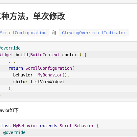
二种方法，单次修改
和
ScrollConfiguration
GlowingOverscrollIndicator
@override
Widget
 build
(
BuildContext
 context
)
{
...
return
ScrollConfiguration
(
      behavior
:
MyBehavior
(),
      child
:
 listViewWidget
);
}
avior如下
class
MyBehavior
extends
ScrollBehavior
{
@override