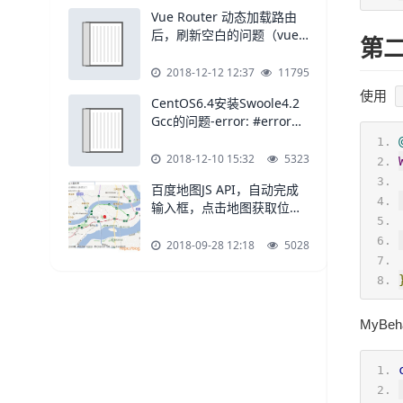
Vue Router 动态加载路由
后，刷新空白的问题（vue-
第
element-admin）
2018-12-12 12:37
11795
使用
CentOS6.4安装Swoole4.2
Gcc的问题-error: #error
"GCC 4.8 or later
required.
2018-12-10 15:32
5323
百度地图JS API，自动完成
输入框，点击地图获取位置
并标注的示例
2018-09-28 12:18
5028
MyBeh