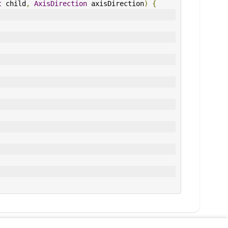
t
 child
,
AxisDirection
 axisDirection
)
{