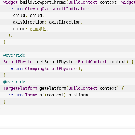
Widget
 buildViewportChrome
(
BuildContext
 context
,
Widge
return
GlowingOverscrollIndicator
(
      child
:
 child
,
      axisDirection
:
 axisDirection
,
      color
:
设置颜色,
);
}
@override
ScrollPhysics
 getScrollPhysics
(
BuildContext
 context
)
{
return
ClampingScrollPhysics
();
}
@override
TargetPlatform
 getPlatform
(
BuildContext
 context
)
{
return
Theme
.
of
(
context
).
platform
;
}
}