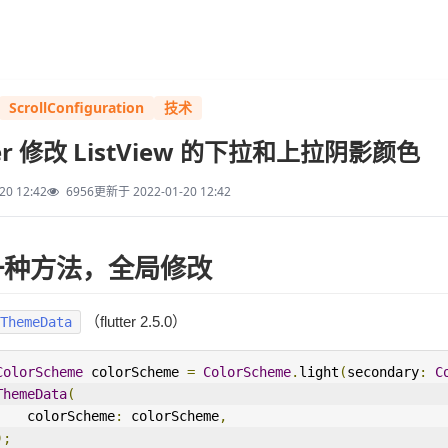
ScrollConfiguration
技术
ter 修改 ListView 的下拉和上拉阴影颜色
20 12:42
6956
更新于 2022-01-20 12:42
一种方法，全局修改
（flutter 2.5.0）
ThemeData
ColorScheme
 colorScheme 
=
ColorScheme
.
light
(
secondary
:
C
ThemeData
(
    colorScheme
:
 colorScheme
,
);