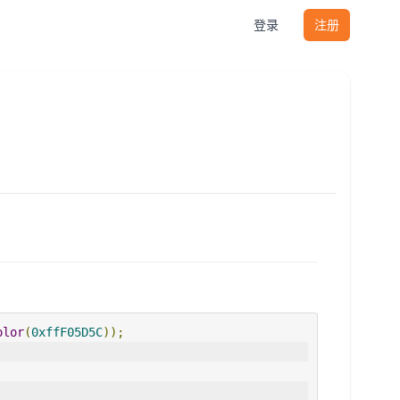
登录
注册
olor
(
0xffF05D5C
));