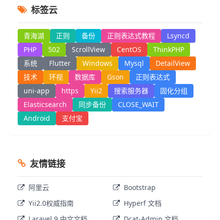
标签云
青海湖
正则
备份
正则表达式教程
Lsyncd
PHP
502
ScrollView
CentOS
ThinkPHP
系统
Flutter
Windows
Mysql
DetailView
技术
环视
数据库
Gson
正则表达式
uni-app
https
Yii2
搜索服务器
固化分组
Elasticsearch
同步备份
CLOSE_WAIT
Android
支付宝
友情链接
阿里云
Bootstrap
Yii2.0权威指南
Hyperf 文档
Laravel 9 中文文档
Dcat-Admin 文档