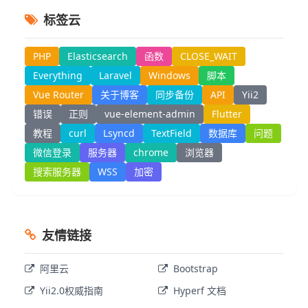
标签云
PHP
Elasticsearch
函数
CLOSE_WAIT
Everything
Laravel
Windows
脚本
Vue Router
关于博客
同步备份
API
Yii2
错误
正则
vue-element-admin
Flutter
教程
curl
Lsyncd
TextField
数据库
问题
微信登录
服务器
chrome
浏览器
搜索服务器
WSS
加密
友情链接
阿里云
Bootstrap
Yii2.0权威指南
Hyperf 文档