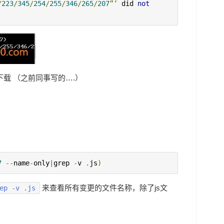
/
223
/
345
/
254
/
255
/
346
/
265
/
207
”’
 did 
not
下载 （之前同事写的….）
7
--
name
-
only
|
grep 
-
v 
.
js
)
来查看所有变更的文件名称，除了js文
ep -v .js