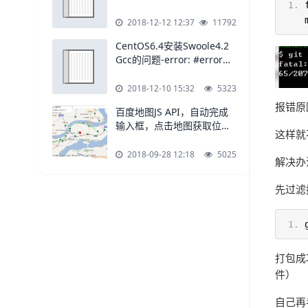
element-admin）
2018-12-12 12:37
11792
CentOS6.4安装Swoole4.2
Gcc的问题-error: #error
"GCC 4.8 or later
required.
2018-12-10 15:32
5323
报错原
百度地图JS API，自动完成
输入框，点击地图获取位置
这样就
并标注的示例
2018-09-28 12:18
5025
解决办
先过滤掉
打包成
件）
自己再