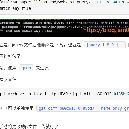
fatal
:
pathspec 
‘“
frontend
/
web
/
js
/
jquery
-
1.8
.
0.js
.
346
/
266
match any file
因是，jquery文件后缀竟然是.下载，也就是
jquery-1.8.0.js.
不能打包了
法，使用
来过滤
grep
 js文件
git archive 
-
o latest
.
zip HEAD $
(
git diff b60c913 
0485bd
功（可以单独使用
git diff b60c913 0485bd7 --name-only|gr
手动将更改的js文件上传就行了