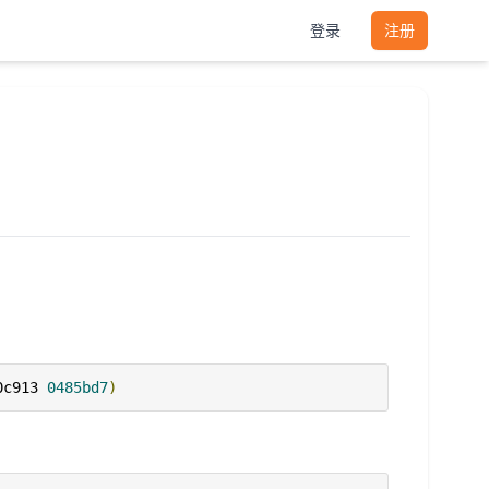
登录
注册
0c913 
0485bd7
)