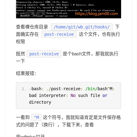
查看裸仓库目录
下
/home/git/wb.git/hooks/
面确实存在
这个文件，也有执行
post-receive
权限
既然
是个bash文件，那我就执行
post-receive
一下
结果报错：
-
bash
:
./
post
-
receive
:
/bin/
bash
^
M
:
bad interpreter
:
No
 such file 
or
directory
一看到
这个符号，我就知道肯定是文件保存格
^M
式的问题了（换行），下载下来，查看
用editplus打开