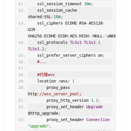
    ssl_session_timeout 
30m
;
    ssl_session_cache 
shared
:
SSL
:
10m
;
    ssl_ciphers ECDHE
-
RSA
-
AES128
-
GCM
-
SHA256
:
ECDHE
:
ECDH
:
AES
:
HIGH
:!
NULL
:!
aNULL
:!
MD5
    ssl_protocols 
TLSv1
TLSv1
.
1
TLSv1
.
2
;
    ssl_prefer_server_ciphers on
;
#...
#代理wss
    location 
/
wss
/
{
        proxy_pass 
http
:
//wss_server_pool;
        proxy_http_version 
1.1
;
        proxy_set_header 
Upgrade
$http_upgrade
;
        proxy_set_header 
Connection
"upgrade"
;